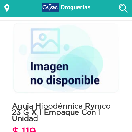
Aguja Hipodérmica Rymco
23 G X 1 Empaque Con 1
Unidad
$ 119