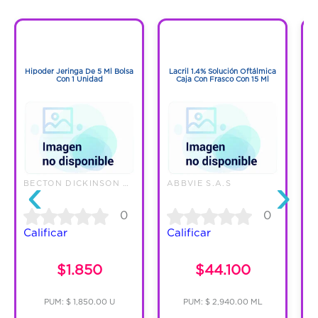
1
1
1
1
Hipoder Jeringa De 5 Ml Bolsa
Lacril 1.4% Solución Oftálmica
Con 1 Unidad
Caja Con Frasco Con 15 Ml
‹
›
BECTON DICKINSON DE COLOMBIA L
ABBVIE S.A.S
0
0
Calificar
Calificar
C
$1.850
$44.100
PUM: $ 1,850.00 U
PUM: $ 2,940.00 ML