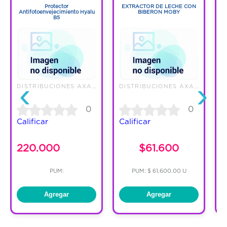
Protector
EXTRACTOR DE LECHE CON
Antifotoenvejecimiento Hyalu
BIBERON MOBY
B5
‹
›
DISTRIBUCIONES AXA S.A.S.
DISTRIBUCIONES AXA S.A.S.
0
0
Calificar
Calificar
C
220.000
$61.600
PUM:
PUM: $ 61,600.00 U
Agregar
Agregar