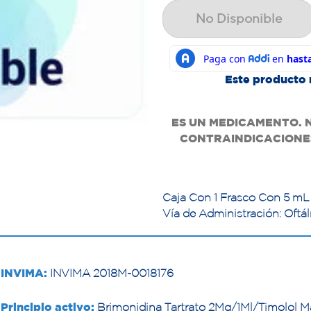
No Disponible
Este producto 
ES UN MEDICAMENTO. 
CONTRAINDICACIONES
Caja Con 1 Frasco Con 5 mL
Vía de Administración: Oftá
INVIMA:
INVIMA 2018M-0018176
Principio activo:
Brimonidina Tartrato 2Mg/1Ml/Timolol M