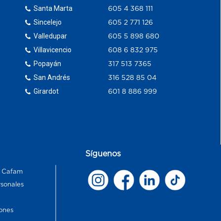
Santa Marta
605 4 368 111
Sincelejo
605 2 771 126
Valledupar
605 5 898 680
Villavicencio
608 6 832 975
Popayán
317 513 7365
San Andrés
316 528 85 04
Girardot
601 8 886 999
Síguenos
s Cafam
rsonales
ones