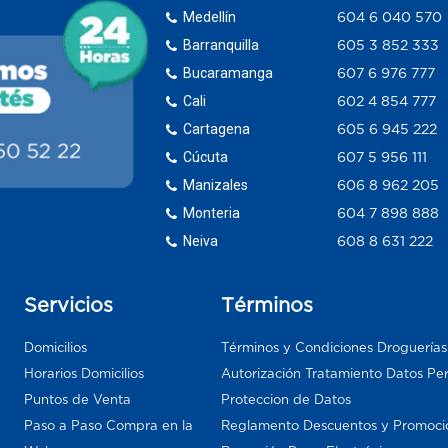
Medellín
604 6 040 570
Barranquilla
605 3 852 333
Bucaramanga
607 6 976 777
Cali
602 4 854 777
Cartagena
605 6 945 222
Cúcuta
607 5 956 111
Manizales
606 8 962 205
Monteria
604 7 898 888
Neiva
608 8 631 222
Servicios
Términos
Domicilios
Términos y Condiciones Droguería
Horarios Domicilios
Autorización Tratamiento Datos Pe
Puntos de Venta
Proteccion de Datos
Paso a Paso Compra en la
Reglamento Descuentos y Promoci