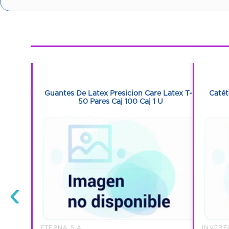
1
1
co Con 60
Guantes De Latex Presicion Care Latex T-S
Catét
50 Pares Caj 100 Caj 1 U
‹
ETERNA S.A.
INVERF