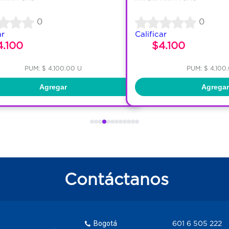
0
0
ar
Calificar
4.100
$4.100
PUM: $ 4,100.00 U
PUM: $ 4,100
Agregar
Agregar
Contáctanos
Bogotá
601 6 505 222