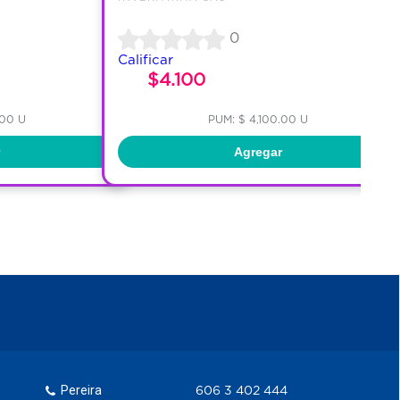
0
Calificar
$4.100
.00 U
PUM: $ 4,100.00 U
Agregar
Pereira
606 3 402 444