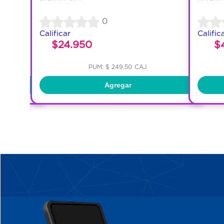
0
Calificar
Calific
$24.950
$
PUM: $ 249.50 CAJ
Agregar