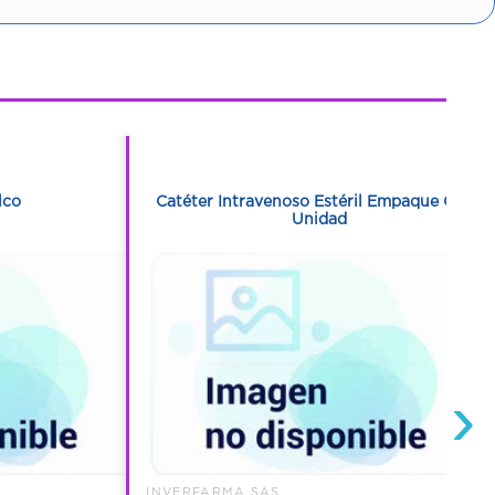
1
1
lco
Catéter Intravenoso Estéril Empaque Con 1
Unidad
›
INVERFARMA SAS