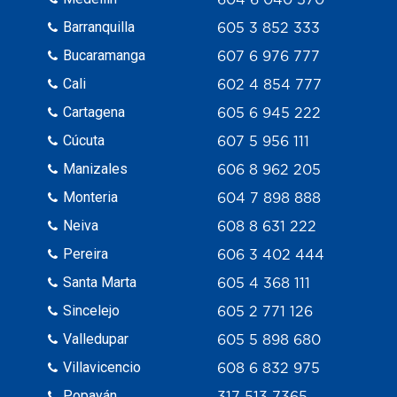
Barranquilla
605 3 852 333
Bucaramanga
607 6 976 777
Cali
602 4 854 777
Cartagena
605 6 945 222
Cúcuta
607 5 956 111
Manizales
606 8 962 205
Monteria
604 7 898 888
Neiva
608 8 631 222
Pereira
606 3 402 444
Santa Marta
605 4 368 111
Sincelejo
605 2 771 126
Valledupar
605 5 898 680
Villavicencio
608 6 832 975
Popayán
317 513 7365