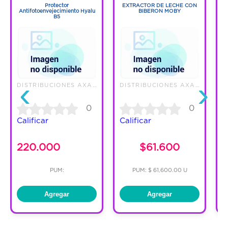
Protector
EXTRACTOR DE LECHE CON
Antifotoenvejecimiento Hyalu
BIBERON MOBY
B5
‹
›
DISTRIBUCIONES AXA S.A.S.
DISTRIBUCIONES AXA S.A.S.
0
0
Calificar
Calificar
C
220.000
$61.600
PUM:
PUM: $ 61,600.00 U
Agregar
Agregar