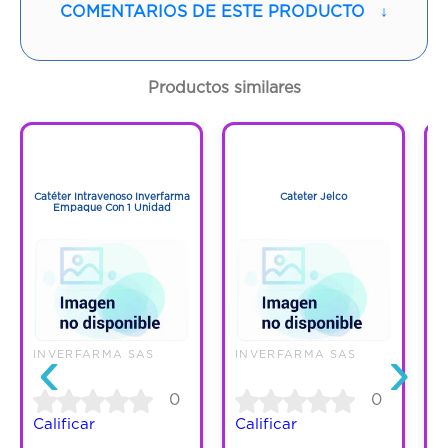
COMENTARIOS DE ESTE PRODUCTO
↓
Contenido:
1 Und
Cantidad:
28 Cápsulas
Productos similares
Código:
366610
1
1
1
1
Catéter Intravenoso Inverfarma
Cateter Jelco
Empaque Con 1 Unidad
‹
›
INVERFARMA SAS
INVERFARMA SAS
I
0
0
Calificar
Calificar
C