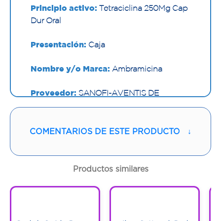
Principio activo:
Tetraciclina 250Mg Cap
Dur Oral
Presentación:
Caja
Nombre y/o Marca:
Ambramicina
Proveedor:
SANOFI-AVENTIS DE
COLOMBIA S.A
Vía de administración:
ORAL
COMENTARIOS DE ESTE PRODUCTO
↓
Contenido:
1 Und
Productos similares
Cantidad:
240 Tabletas
1
1
Código:
1276037
1
1