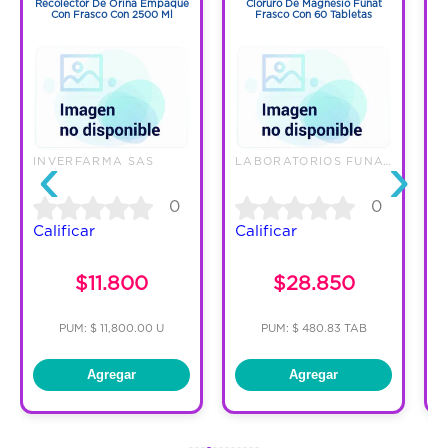
Recolector De Orina Empaque
Cloruro De Magnesio Funat
Con Frasco Con 2500 Ml
Frasco Con 60 Tabletas
‹
›
INVERFARMA SAS
LABORATORIOS FUNAT SAS
E
0
0
Calificar
Calificar
C
$11.800
$28.850
PUM: $ 11,800.00 U
PUM: $ 480.83 TAB
Agregar
Agregar