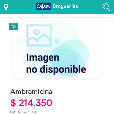
RX
Ambramicina
$ 214.350
PUM: $ 893.13 TAB