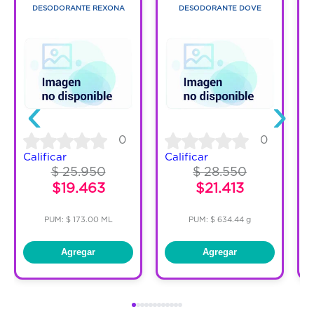
DESODORANTE REXONA
DESODORANTE DOVE
‹
›
0
0
Calificar
Calificar
C
$ 25.950
$ 28.550
$19.463
$21.413
PUM: $ 173.00 ML
PUM: $ 634.44 g
Agregar
Agregar