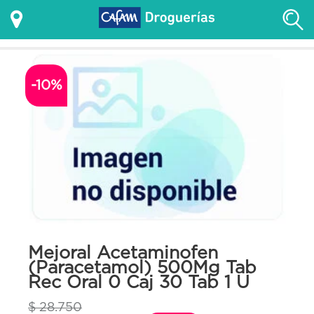
-10%
Mejoral Acetaminofen
(Paracetamol) 500Mg Tab
Rec Oral 0 Caj 30 Tab 1 U
$ 28.750