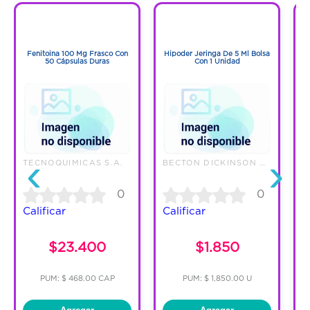
Código:
1278888
1
1
1
1
Fenitoina 100 Mg Frasco Con
Hipoder Jeringa De 5 Ml Bolsa
L
50 Cápsulas Duras
Con 1 Unidad
‹
›
TECNOQUIMICAS S.A.
BECTON DICKINSON DE COLOMBIA L
A
0
0
Calificar
Calificar
C
$23.400
$1.850
PUM: $ 468.00 CAP
PUM: $ 1,850.00 U