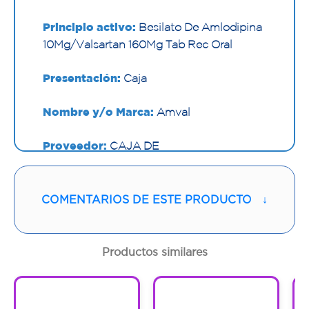
Principio activo:
Besilato De Amlodipina
10Mg/Valsartan 160Mg Tab Rec Oral
Presentación:
Caja
Nombre y/o Marca:
Amval
Proveedor:
CAJA DE
COMPENS.FAMILIAR DE
Vía de administración:
ORAL
COMENTARIOS DE ESTE PRODUCTO
↓
Contenido:
1 Und
Productos similares
Cantidad:
14 Cajas
1
1
Código:
1285207