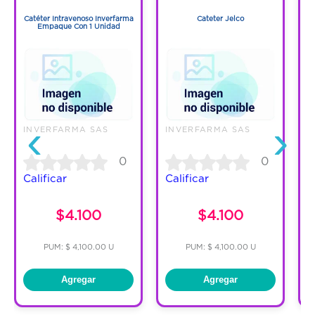
1
1
Catéter Intravenoso Inverfarma
Cateter Jelco
Empaque Con 1 Unidad
‹
›
INVERFARMA SAS
INVERFARMA SAS
I
0
0
Calificar
Calificar
C
$4.100
$4.100
PUM: $ 4,100.00 U
PUM: $ 4,100.00 U
Agregar
Agregar