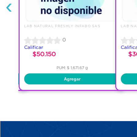
‹
AS
LAB NATURAL FRESHLY INFABO SAS
LAB NA
0
Calificar
Calific
$50.150
$3
PUM: $ 1,671.67 g
Agregar