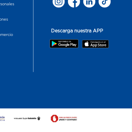
rsonales
ones
Descarga nuestra APP
omercio