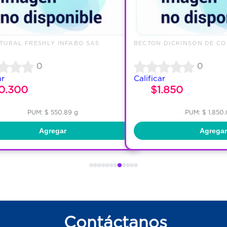
TURAL FRESHLY INFABO SAS
BECTON DICKINSON DE CO
0
0
ar
Calificar
0.300
$1.850
PUM: $ 550.89 g
PUM: $ 1,850
Agregar
Agregar
Contáctanos