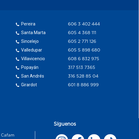
Pereira
606 3 402 444
Santa Marta
605 4 368 111
Sincelejo
605 2 771 126
Valledupar
605 5 898 680
Villavicencio
608 6 832 975
Popayán
317 513 7365
San Andrés
316 528 85 04
Girardot
601 8 886 999
Síguenos
s Cafam