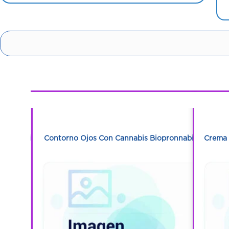
1
1
pronnabis
Contorno Ojos Con Cannabis Biopronnabis
Crema 