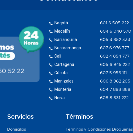
Bogotá
601 6 505 222
Medellín
604 6 040 570
Barranquilla
605 3 852 333
Bucaramanga
607 6 976 777
Cali
602 4 854 777
Cartagena
605 6 945 222
Cúcuta
607 5 956 111
Manizales
606 8 962 205
Monteria
604 7 898 888
Neiva
608 8 631 222
Servicios
Términos
Domicilios
Términos y Condiciones Droguería