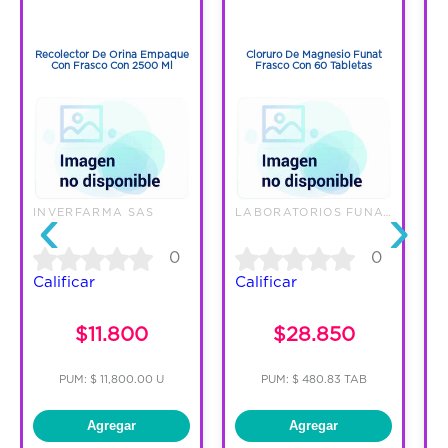
1
1
1
1
Recolector De Orina Empaque
Cloruro De Magnesio Funat
Con Frasco Con 2500 Ml
Frasco Con 60 Tabletas
‹
›
INVERFARMA SAS
LABORATORIOS FUNAT SAS
E
0
0
Calificar
Calificar
C
$11.800
$28.850
PUM: $ 11,800.00 U
PUM: $ 480.83 TAB
Agregar
Agregar