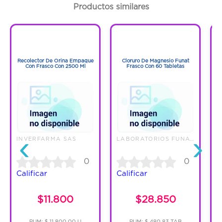
Productos similares
1
1
1
1
Recolector De Orina Empaque
Cloruro De Magnesio Funat
Con Frasco Con 2500 Ml
Frasco Con 60 Tabletas
‹
›
INVERFARMA SAS
LABORATORIOS FUNAT SAS
E
0
0
Calificar
Calificar
C
$11.800
$28.850
PUM: $ 11,800.00 U
PUM: $ 480.83 TAB