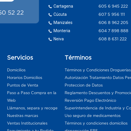
Cartagena
605 6 945 222
Cúcuta
607 5 956 111
Manizales
606 8 962 205
Monteria
604 7 898 888
Neiva
608 8 631 222
Servicios
Términos
Domicilios
Términos y Condiciones Droguería
Horarios Domicilios
Autorización Tratamiento Datos Pe
Puntos de Venta
Proteccion de Datos
Paso a Paso Compra en la
Reglamento Descuentos y Promoci
Web
Reversión Pago Electrónico
Llámanos, separa y recoge
Superintendencia de Industria y C
Nuestras marcas
Uso seguro de medicamentos
Ventas Institucionales
Términos y condiciones domicilios
Seguimiento a tu Pedido
dispensación EPS