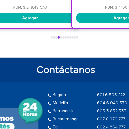
PUM: $ 249.49 CAJ
PUM: $ 4,100
Agregar
Agregar
Contáctanos
Bogotá
601 6 505 222
Medellín
604 6 040 570
Barranquilla
605 3 852 333
Bucaramanga
607 6 976 777
Cali
602 4 854 777