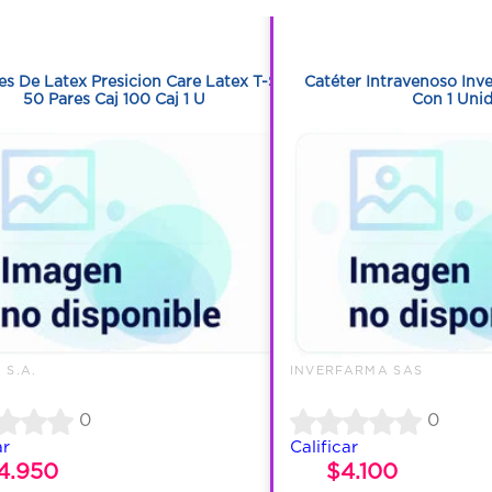
1
1
s De Latex Presicion Care Latex T-S
Catéter Intravenoso In
50 Pares Caj 100 Caj 1 U
Con 1 Uni
 S.A.
INVERFARMA SAS
0
0
ar
Calificar
4.950
$4.100