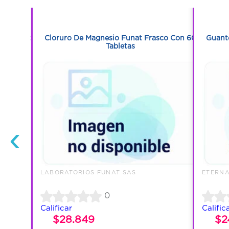
1
on Frasco
Cloruro De Magnesio Funat Frasco Con 60
Guante
Tabletas
‹
LABORATORIOS FUNAT SAS
ETERNA
0
Calificar
Calific
$28.849
$2