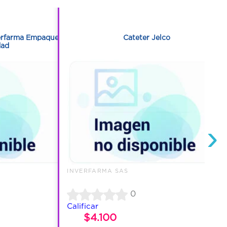
1
verfarma Empaque
Cateter Jelco
dad
›
INVERFARMA SAS
0
Calificar
$4.100