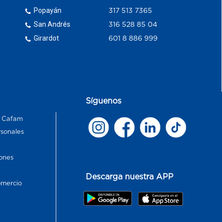
Popayán
317 513 7365
San Andrés
316 528 85 04
Girardot
601 8 886 999
Síguenos
s Cafam
rsonales
ones
Descarga nuestra APP
omercio