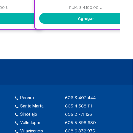
.00 U
PUM: $ 4,100.00 U
Agregar
Pereira
606 3 402 444
Santa Marta
605 4 368 111
Sincelejo
605 2 771 126
Valledupar
605 5 898 680
Villavicencio
608 6 832 975