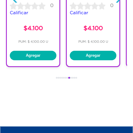
0
0
Calificar
Calificar
C
$4.100
$4.100
PUM: $ 4,100.00 U
PUM: $ 4,100.00 U
Agregar
Agregar