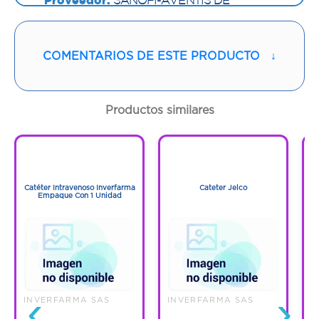
COLOMBIA S.A
Vía de administración:
ORAL
COMENTARIOS DE ESTE PRODUCTO
↓
Contenido:
1 Und
Productos similares
Cantidad:
60 Tabletas
1
1
Código:
1284979
1
1
Catéter Intravenoso Inverfarma
Cateter Jelco
Empaque Con 1 Unidad
‹
›
INVERFARMA SAS
INVERFARMA SAS
I