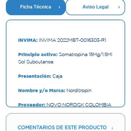
Ficha Técnica
Aviso Legal
INVIMA:
INVIMA 2022MBT-0016303-R1
Principio activo:
Somatropina 15Mg/1.5Ml
Sol Subcutanea
Presentación:
Caja
Nombre y/o Marca:
Norditropin
Proveedor:
NOVO NORDISK COLOMBIA
SAS
Vía de administración:
SUBCUTANEA
COMENTARIOS DE ESTE PRODUCTO
↓