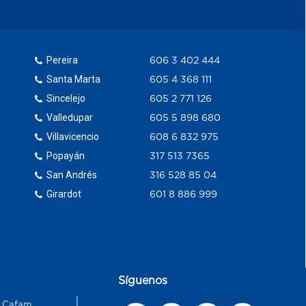
Pereira
606 3 402 444
Santa Marta
605 4 368 111
Sincelejo
605 2 771 126
Valledupar
605 5 898 680
Villavicencio
608 6 832 975
Popayán
317 513 7365
San Andrés
316 528 85 04
Girardot
601 8 886 999
Síguenos
s Cafam