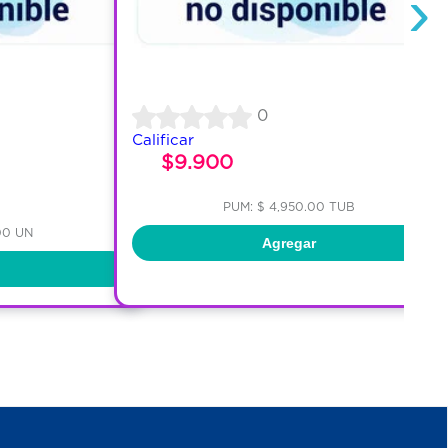
›
0
Calificar
$9.900
PUM: $ 4,950.00 TUB
00 UN
Agregar