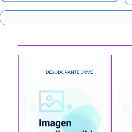
1
1
A
DESODORANTE DOVE