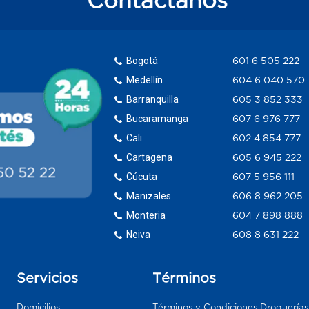
Contáctanos
Bogotá
601 6 505 222
Medellín
604 6 040 570
Barranquilla
605 3 852 333
Bucaramanga
607 6 976 777
Cali
602 4 854 777
Cartagena
605 6 945 222
Cúcuta
607 5 956 111
Manizales
606 8 962 205
Monteria
604 7 898 888
Neiva
608 8 631 222
Servicios
Términos
Domicilios
Términos y Condiciones Droguería