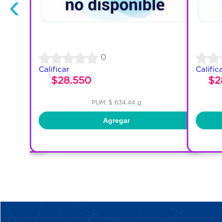
‹
0
Calificar
Calific
$28.550
$2
PUM: $ 634.44 g
Agregar