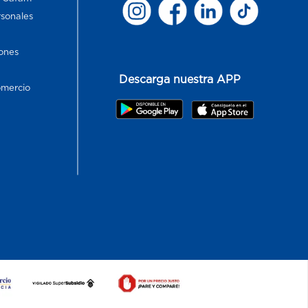
rsonales
ones
Descarga nuestra APP
omercio