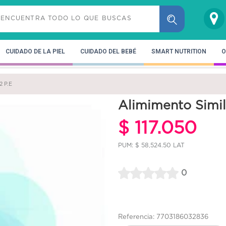
CUIDADO DE LA PIEL
CUIDADO DEL BEBÉ
SMART NUTRITION
O
2 P.E
Alimimento Simi
$ 117.050
PUM: $ 58,524.50 LAT
0
Referencia: 7703186032836