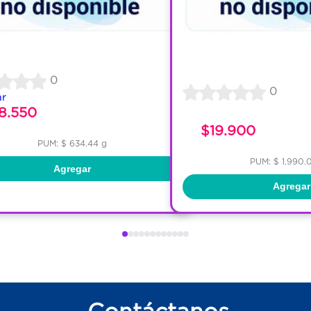
0
0
ar
8.550
$19.900
PUM: $ 634.44 g
PUM: $ 1,990.
Agregar
Agregar