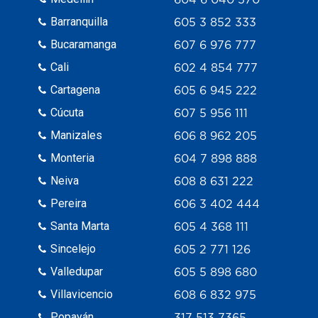
Barranquilla
605 3 852 333
Bucaramanga
607 6 976 777
Cali
602 4 854 777
Cartagena
605 6 945 222
Cúcuta
607 5 956 111
Manizales
606 8 962 205
Monteria
604 7 898 888
Neiva
608 8 631 222
Pereira
606 3 402 444
Santa Marta
605 4 368 111
Sincelejo
605 2 771 126
Valledupar
605 5 898 680
Villavicencio
608 6 832 975
Popayán
317 513 7365