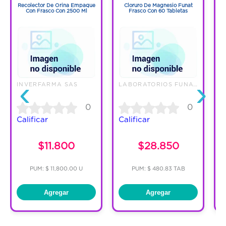
Recolector De Orina Empaque
Cloruro De Magnesio Funat
Con Frasco Con 2500 Ml
Frasco Con 60 Tabletas
‹
›
INVERFARMA SAS
LABORATORIOS FUNAT SAS
E
0
0
Calificar
Calificar
C
$11.800
$28.850
PUM: $ 11,800.00 U
PUM: $ 480.83 TAB
Agregar
Agregar