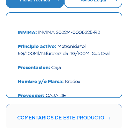
INVIMA:
INVIMA 2022M-0006225-R2
Principio activo:
Metronidazol
5G/100Ml/Nifuroxazida 4G/100Ml Sus Oral
Presentación:
Caja
Nombre y/o Marca:
Krodex
Proveedor:
CAJA DE
COMPENS.FAMILIAR DE
Vía de administración:
ORAL
COMENTARIOS DE ESTE PRODUCTO
↓