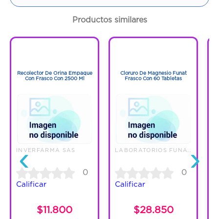
Contenido:
120 Ml
Productos similares
Cantidad:
1 Frasco
1
1
Código:
1285325
1
1
Recolector De Orina Empaque
Cloruro De Magnesio Funat
Con Frasco Con 2500 Ml
Frasco Con 60 Tabletas
‹
›
INVERFARMA SAS
LABORATORIOS FUNAT SAS
E
0
0
Calificar
Calificar
C
$11.800
$28.850