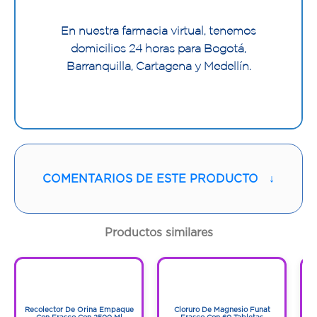
En nuestra farmacia virtual, tenemos
domicilios 24 horas para Bogotá,
Barranquilla, Cartagena y Medellín.
COMENTARIOS DE ESTE PRODUCTO
↓
Productos similares
1
1
1
1
Recolector De Orina Empaque
Cloruro De Magnesio Funat