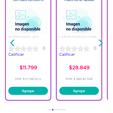
Con Frasco Con 2500 Ml
Frasco Con 60 Tabletas
‹
›
INVERFARMA SAS
LABORATORIOS FUNAT SAS
E
0
0
Calificar
Calificar
C
$11.799
$28.849
PUM: $ 11,798.00 U
PUM: $ 480.82 TAB
Agregar
Agregar