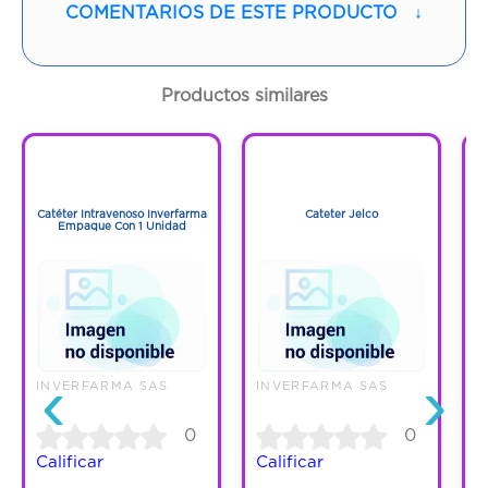
Vía de administración:
ORAL
COMENTARIOS DE ESTE PRODUCTO
↓
Contenido:
120 Ml
Productos similares
Cantidad:
1 Frasco
1
1
Código:
1285477
1
1
Catéter Intravenoso Inverfarma
Cateter Jelco
Empaque Con 1 Unidad
‹
›
INVERFARMA SAS
INVERFARMA SAS
I
0
0
Calificar
Calificar
C