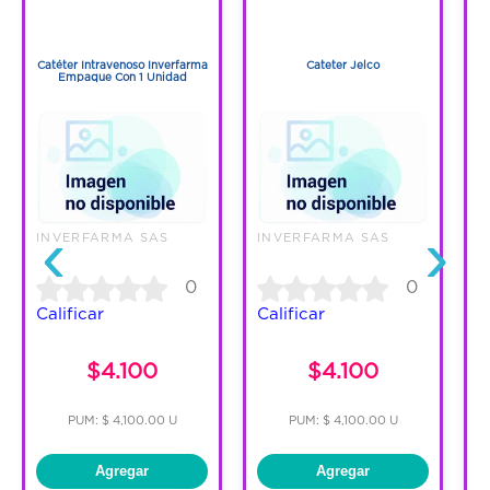
1
1
1
1
Catéter Intravenoso Inverfarma
Cateter Jelco
Empaque Con 1 Unidad
‹
›
INVERFARMA SAS
INVERFARMA SAS
I
0
0
Calificar
Calificar
C
$4.100
$4.100
PUM: $ 4,100.00 U
PUM: $ 4,100.00 U
Agregar
Agregar