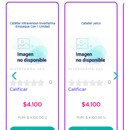
1
1
1
1
Catéter Intravenoso Inverfarma
Cateter Jelco
Empaque Con 1 Unidad
‹
›
INVERFARMA SAS
INVERFARMA SAS
I
0
0
Calificar
Calificar
C
$4.100
$4.100
PUM: $ 4,100.00 U
PUM: $ 4,100.00 U