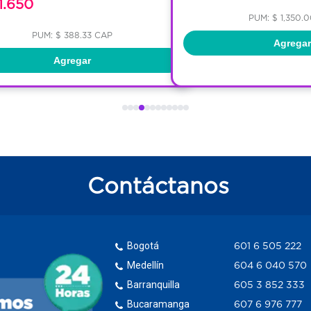
1.650
PUM: $ 1,350.
PUM: $ 388.33 CAP
Agregar
Agregar
Contáctanos
Bogotá
601 6 505 222
Medellín
604 6 040 570
Barranquilla
605 3 852 333
Bucaramanga
607 6 976 777