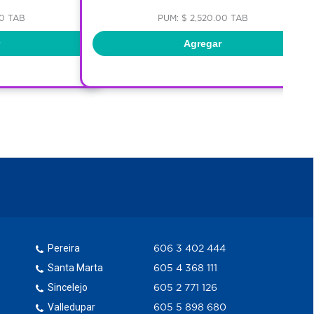
00 TAB
PUM: $ 2,520.00 TAB
Agregar
Pereira
606 3 402 444
Santa Marta
605 4 368 111
Sincelejo
605 2 771 126
Valledupar
605 5 898 680