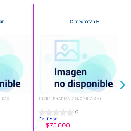
1
an
Olmedoxtan H
›
 SAS
SEVEN PHARMA COLOMBIA SAS
0
Calificar
$75.600