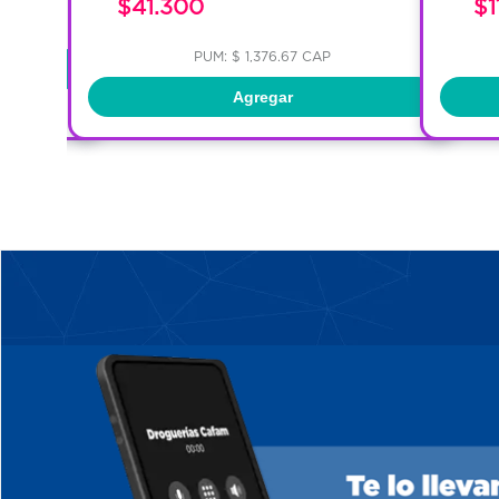
$41.300
$1
PUM: $ 1,376.67 CAP
Agregar