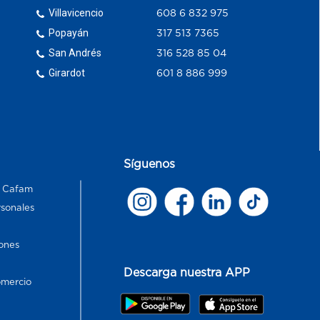
Villavicencio
608 6 832 975
Popayán
317 513 7365
San Andrés
316 528 85 04
Girardot
601 8 886 999
Síguenos
s Cafam
rsonales
ones
Descarga nuestra APP
omercio