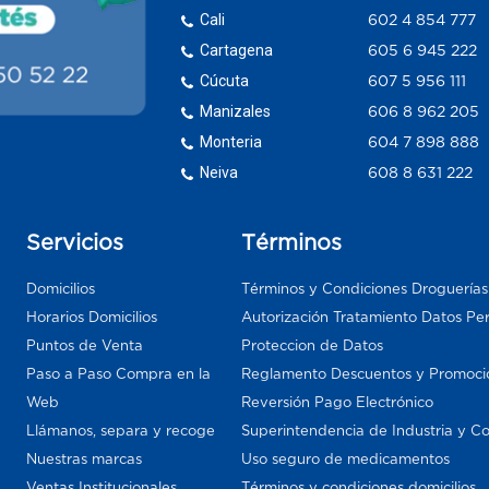
Cali
602 4 854 777
Cartagena
605 6 945 222
Cúcuta
607 5 956 111
Manizales
606 8 962 205
Monteria
604 7 898 888
Neiva
608 8 631 222
Servicios
Términos
Domicilios
Términos y Condiciones Droguería
Horarios Domicilios
Autorización Tratamiento Datos Pe
Puntos de Venta
Proteccion de Datos
Paso a Paso Compra en la
Reglamento Descuentos y Promoci
Web
Reversión Pago Electrónico
Llámanos, separa y recoge
Superintendencia de Industria y C
Nuestras marcas
Uso seguro de medicamentos
Ventas Institucionales
Términos y condiciones domicilios