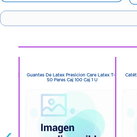
1
1
co Con 60
Guantes De Latex Presicion Care Latex T-S
Catét
50 Pares Caj 100 Caj 1 U
‹