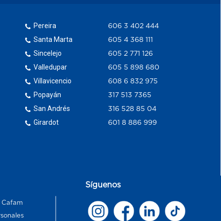
Pereira
606 3 402 444
Santa Marta
605 4 368 111
Sincelejo
605 2 771 126
Valledupar
605 5 898 680
Villavicencio
608 6 832 975
Popayán
317 513 7365
San Andrés
316 528 85 04
Girardot
601 8 886 999
Síguenos
s Cafam
rsonales