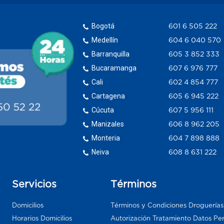
Bogotá
601 6 505 222
Medellín
604 6 040 570
Barranquilla
605 3 852 333
Bucaramanga
607 6 976 777
Cali
602 4 854 777
Cartagena
605 6 945 222
Cúcuta
607 5 956 111
Manizales
606 8 962 205
Monteria
604 7 898 888
Neiva
608 8 631 222
Servicios
Términos
Domicilios
Términos y Condiciones Droguería
Horarios Domicilios
Autorización Tratamiento Datos Pe