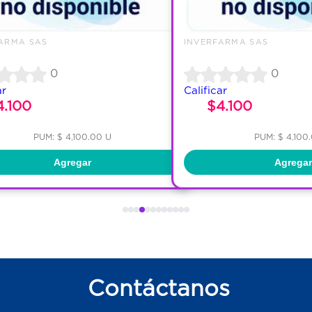
ARMA SAS
INVERFARMA SAS
0
0
ar
Calificar
4.100
$4.100
PUM: $ 4,100.00 U
PUM: $ 4,100
Agregar
Agregar
Contáctanos