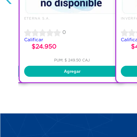
ETERNA S.A.
INVERF
0
Calificar
Calific
$24.950
$
PUM: $ 249.50 CAJ
Agregar