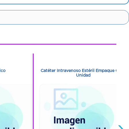
1
1
lco
Catéter Intravenoso Estéril Empaque Con 1
Unidad
›