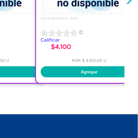
INVERFARMA SAS
0
Calificar
$4.100
.00 U
PUM: $ 4,100.00 U
Agregar