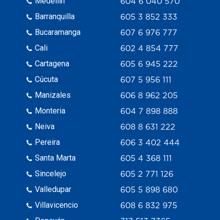
Medellín
604 6 040 570
Barranquilla
605 3 852 333
Bucaramanga
607 6 976 777
Cali
602 4 854 777
Cartagena
605 6 945 222
Cúcuta
607 5 956 111
Manizales
606 8 962 205
Monteria
604 7 898 888
Neiva
608 8 631 222
Pereira
606 3 402 444
Santa Marta
605 4 368 111
Sincelejo
605 2 771 126
Valledupar
605 5 898 680
Villavicencio
608 6 832 975