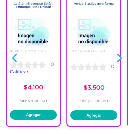
Catéter Intravenoso Estéril
Venda Elastica Inverfarma
Empaque Con 1 Unidad
‹
›
INVERFARMA SAS
INVERFARMA SAS
I
0
0
Calificar
C
$4.100
$3.500
PUM: $ 4,100.00 U
PUM: $ 3,500.00 U
Agregar
Agregar