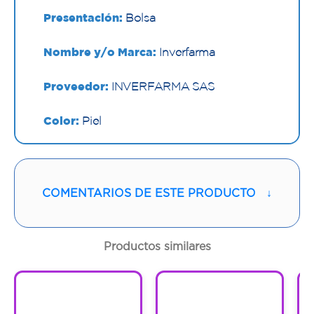
Presentación:
Bolsa
Nombre y/o Marca:
Inverfarma
Proveedor:
INVERFARMA SAS
Color:
Piel
Contenido:
1 Rollo
Cantidad:
1 Und
COMENTARIOS DE ESTE PRODUCTO
↓
Código:
1295292
Productos similares
1
1
1
1