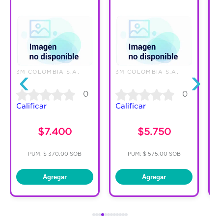
‹
›
3M COLOMBIA S.A.
3M COLOMBIA S.A.
3
0
0
Calificar
Calificar
C
$7.400
$5.750
PUM: $ 370.00 SOB
PUM: $ 575.00 SOB
Agregar
Agregar