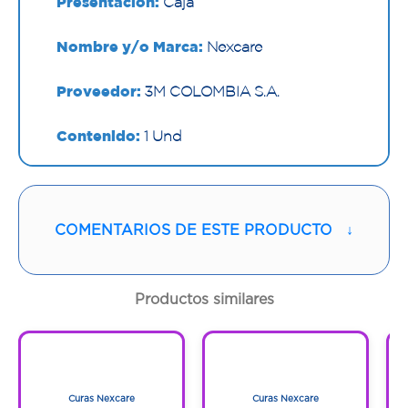
Presentación:
Caja
Nombre y/o Marca:
Nexcare
Proveedor:
3M COLOMBIA S.A.
Contenido:
1 Und
Cantidad:
24 Sobres
Código:
1295361
COMENTARIOS DE ESTE PRODUCTO
↓
Productos similares
1
1
1
1
Curas Nexcare
Curas Nexcare