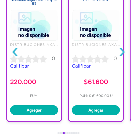
Antifotoenvejecimiento Hyalu
BIBERON MOBY
B5
‹
›
DISTRIBUCIONES AXA S.A.S.
DISTRIBUCIONES AXA S.A.S.
0
0
Calificar
Calificar
C
220.000
$61.600
PUM:
PUM: $ 61,600.00 U
Agregar
Agregar