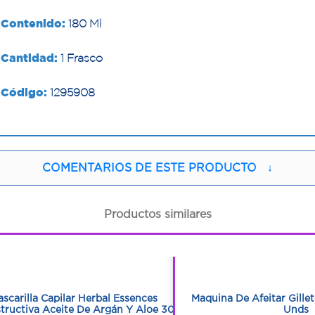
Contenido:
180 Ml
Cantidad:
1 Frasco
Código:
1295908
COMENTARIOS DE ESTE PRODUCTO
↓
Productos similares
1
1
1
1
scarilla Capilar Herbal Essences
Maquina De Afeitar Gille
tructiva Aceite De Argán Y Aloe 300
Unds