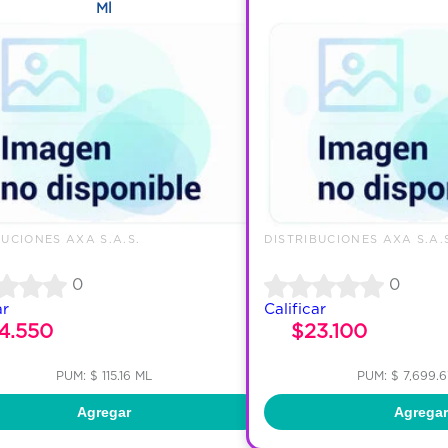
Ml
BUCIONES AXA S.A.S.
DISTRIBUCIONES AXA S.A.
0
0
ar
Calificar
4.550
$23.100
PUM: $ 115.16 ML
PUM: $ 7,699.
Agregar
Agregar