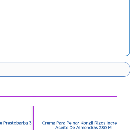
1
1
te Prestobarba 3 3
Crema Para Peinar Konzil Rizos Increíbles
Aceite De Almendras 230 Ml