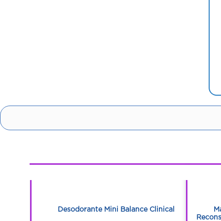
1
1
BIBERON
Desodorante Mini Balance Clinical
Ma
Recons