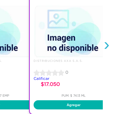
›
S.
DISTRIBUCIONES AXA S.A.S.
0
Calificar
$17.050
67 EMP
PUM: $ 74.13 ML
Agregar