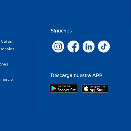
Síguenos
s Cafam
rsonales
ones
Descarga nuestra APP
omercio