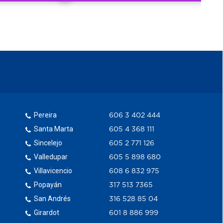
Pereira
606 3 402 444
Santa Marta
605 4 368 111
Sincelejo
605 2 771 126
Valledupar
605 5 898 680
Villavicencio
608 6 832 975
Popayán
317 513 7365
San Andrés
316 528 85 04
Girardot
601 8 886 999