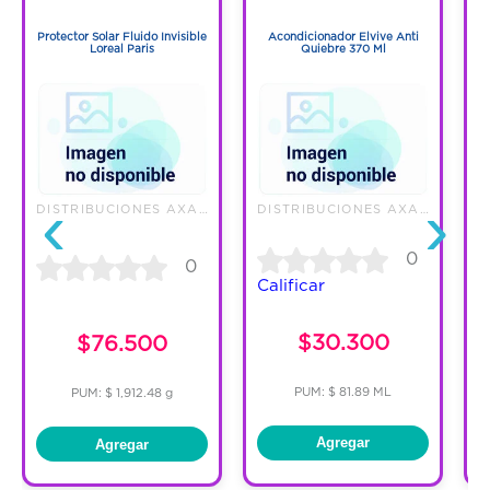
1
1
Protector Solar Fluido Invisible
Acondicionador Elvive Anti
S
Loreal Paris
Quiebre 370 Ml
‹
›
DISTRIBUCIONES AXA S.A.S.
DISTRIBUCIONES AXA S.A.S.
0
0
Calificar
C
$30.300
$76.500
PUM: $ 81.89 ML
PUM: $ 1,912.48 g
Agregar
Agregar