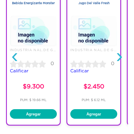
Bebida Energizante Monster
Jugo Del Valle Fresh
‹
›
INDUSTRIA NAL.DE GASEOSAS S.A
INDUSTRIA NAL.DE GASEOSAS S.A
0
0
Calificar
Calificar
C
$9.300
$2.450
PUM: $ 19.66 ML
PUM: $ 6.12 ML
Agregar
Agregar