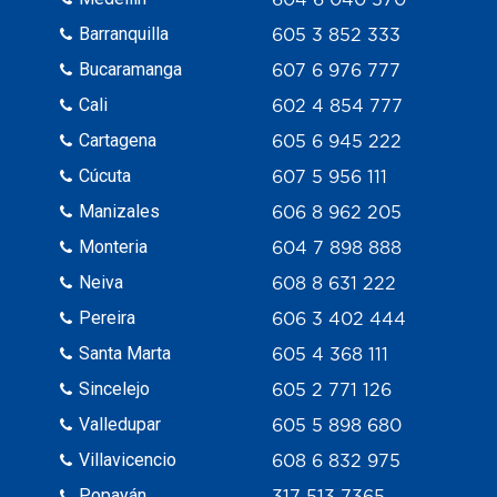
Barranquilla
605 3 852 333
Bucaramanga
607 6 976 777
Cali
602 4 854 777
Cartagena
605 6 945 222
Cúcuta
607 5 956 111
Manizales
606 8 962 205
Monteria
604 7 898 888
Neiva
608 8 631 222
Pereira
606 3 402 444
Santa Marta
605 4 368 111
Sincelejo
605 2 771 126
Valledupar
605 5 898 680
Villavicencio
608 6 832 975
Popayán
317 513 7365