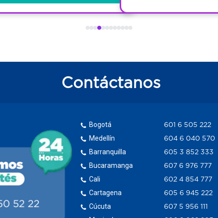
Contáctanos
Bogotá
601 6 505 222
Medellín
604 6 040 570
Barranquilla
605 3 852 333
Bucaramanga
607 6 976 777
Cali
602 4 854 777
Cartagena
605 6 945 222
Cúcuta
607 5 956 111