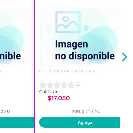
›
S.
DISTRIBUCIONES AXA S.A.S.
0
Calificar
$17.050
.00 U
PUM: $ 74.13 ML
Agregar