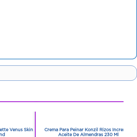
1
1
lette Venus Skin
Crema Para Peinar Konzil Rizos Increíbles
Und
Aceite De Almendras 230 Ml