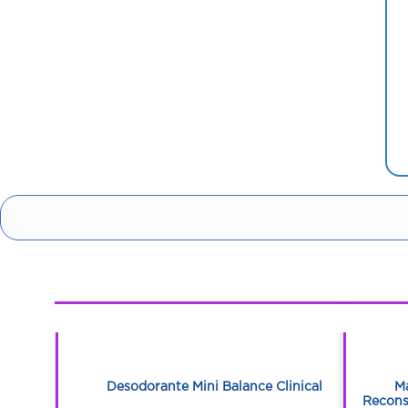
1
1
BIBERON
Desodorante Mini Balance Clinical
Ma
Recons