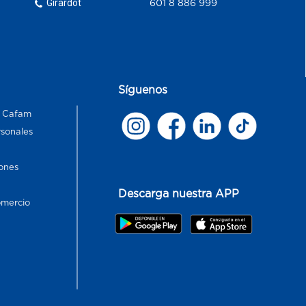
Girardot
601 8 886 999
Síguenos
s Cafam
rsonales
ones
Descarga nuestra APP
omercio