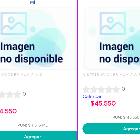
Ml
BUCIONES AXA S.A.S.
DISTRIBUCIONES AXA S.A.
0
0
Calificar
$45.550
4.550
PUM: $ 45,550
PUM: $ 115.16 ML
Agregar
Agregar