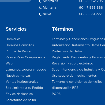
Manizales
606 8 962 205
Monteria
604 7 898 888
Neiva
608 8 631 222
Servicios
Términos
Domicilios
Términos y Condiciones Droguería
Horarios Domicilios
Autorización Tratamiento Datos Pe
Puntos de Venta
Proteccion de Datos
Paso a Paso Compra en la
Reglamento Descuentos y Promoci
Web
Reversión Pago Electrónico
Llámanos, separa y recoge
Superintendencia de Industria y C
Nuestras marcas
Uso seguro de medicamentos
Ventas Institucionales
Términos y condiciones domicilios
Seguimiento a tu Pedido
dispensación EPS
Envios Nacionales
PQRS
Secretarias de salud