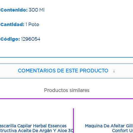
Contenido:
300 Ml
Cantidad:
1 Pote
Código:
1296054
COMENTARIOS DE ESTE PRODUCTO
↓
Productos similares
1
1
1
1
scarilla Capilar Herbal Essences
Maquina De Afeitar Gil
tructiva Aceite De Argán Y Aloe 300
Confort 