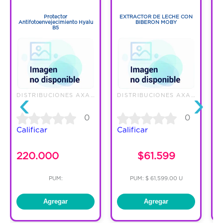
1
1
Protector
EXTRACTOR DE LECHE CON
Antifotoenvejecimiento Hyalu
BIBERON MOBY
B5
‹
›
DISTRIBUCIONES AXA S.A.S.
DISTRIBUCIONES AXA S.A.S.
0
0
Calificar
Calificar
C
220.000
$61.599
PUM:
PUM: $ 61,599.00 U
Agregar
Agregar