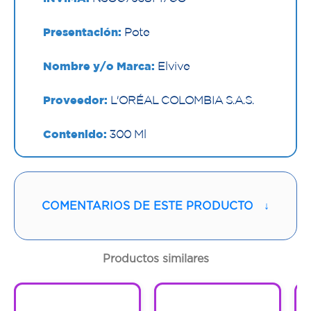
Presentación:
Pote
Nombre y/o Marca:
Elvive
Proveedor:
L'ORÉAL COLOMBIA S.A.S.
Contenido:
300 Ml
Cantidad:
1 Pote
Código:
1296055
COMENTARIOS DE ESTE PRODUCTO
↓
Productos similares
1
1