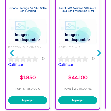
1
1
Hipoder Jeringa De 5 Ml Bolsa
Lacril 1.4% Solución Oftálmica
Con 1 Unidad
Caja Con Frasco Con 15 Ml
‹
›
BECTON DICKINSON DE COLOMBIA L
ABBVIE S.A.S
0
0
Calificar
Calificar
C
$1.850
$44.100
PUM: $ 1,850.00 U
PUM: $ 2,940.00 ML
Agregar
Agregar