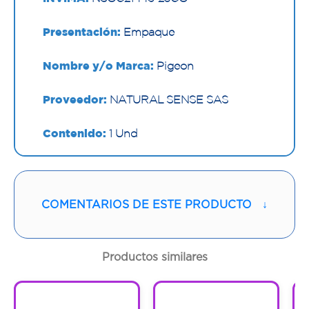
Presentación:
Empaque
Nombre y/o Marca:
Pigeon
Proveedor:
NATURAL SENSE SAS
Contenido:
1 Und
Cantidad:
12 Empaques
Código:
1296531
COMENTARIOS DE ESTE PRODUCTO
↓
Productos similares
1
1