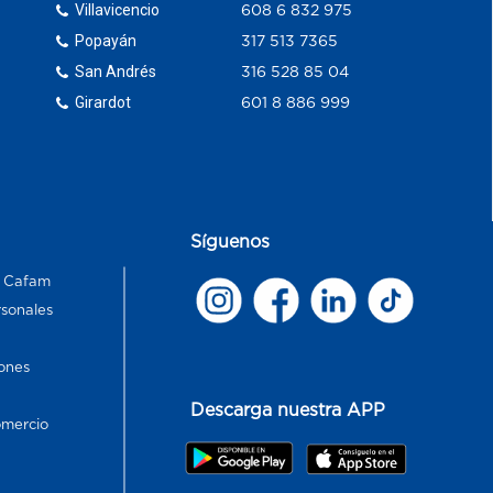
Villavicencio
608 6 832 975
Popayán
317 513 7365
San Andrés
316 528 85 04
Girardot
601 8 886 999
Síguenos
s Cafam
rsonales
ones
Descarga nuestra APP
omercio