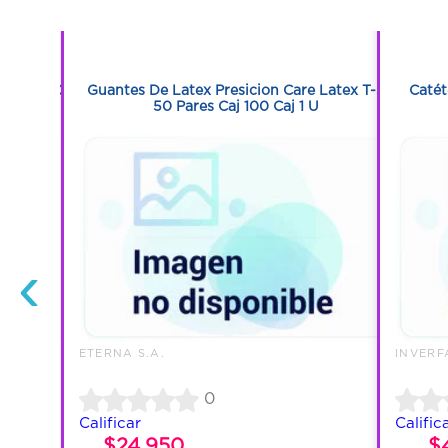
1
1
co Con 60
Guantes De Latex Presicion Care Latex T-S
Catét
50 Pares Caj 100 Caj 1 U
‹
ETERNA S.A.
INVERF
0
Calificar
Calific
$24.950
$