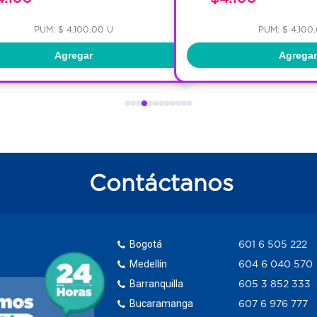
PUM: $ 4,100.00 U
PUM: $ 4,100
Agregar
Agregar
Contáctanos
Bogotá
601 6 505 222
Medellín
604 6 040 570
Barranquilla
605 3 852 333
Bucaramanga
607 6 976 777