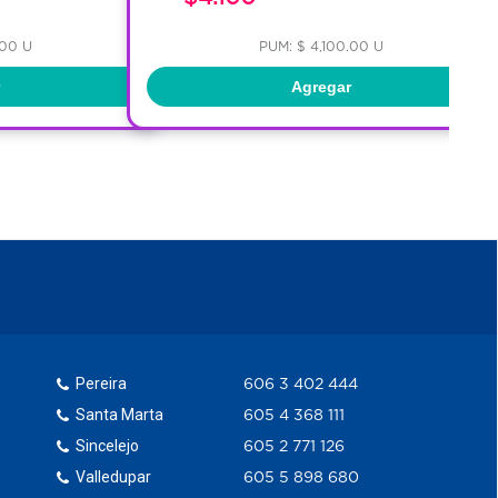
.00 U
PUM: $ 4,100.00 U
Agregar
Pereira
606 3 402 444
Santa Marta
605 4 368 111
Sincelejo
605 2 771 126
Valledupar
605 5 898 680