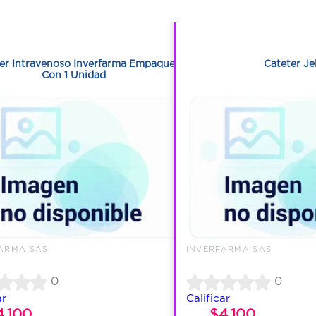
1
1
1
1
er Intravenoso Inverfarma Empaque
Cateter Je
Con 1 Unidad
ARMA SAS
INVERFARMA SAS
0
0
ar
Calificar
4.100
$4.100