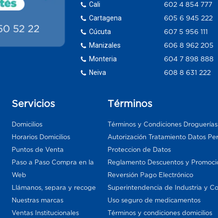
Cali
602 4 854 777
Cartagena
605 6 945 222
Cúcuta
607 5 956 111
Manizales
606 8 962 205
Monteria
604 7 898 888
Neiva
608 8 631 222
Servicios
Términos
Domicilios
Términos y Condiciones Droguería
Horarios Domicilios
Autorización Tratamiento Datos Pe
Puntos de Venta
Proteccion de Datos
Paso a Paso Compra en la
Reglamento Descuentos y Promoci
Web
Reversión Pago Electrónico
Llámanos, separa y recoge
Superintendencia de Industria y C
Nuestras marcas
Uso seguro de medicamentos
Ventas Institucionales
Términos y condiciones domicilios