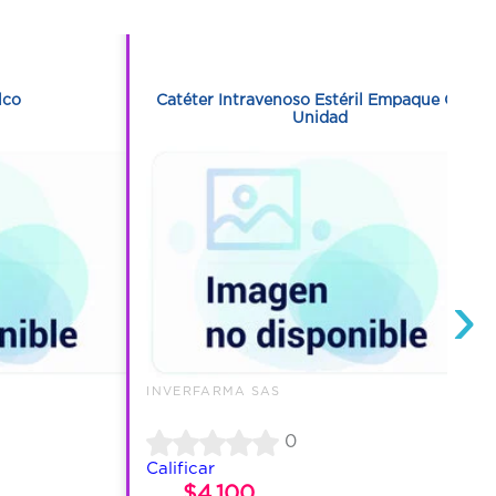
1
1
lco
Catéter Intravenoso Estéril Empaque Con 1
Unidad
›
INVERFARMA SAS
0
Calificar
$4.100