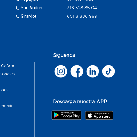
San Andrés
316 528 85 04
Girardot
601 8 886 999
Síguenos
s Cafam
rsonales
ones
Descarga nuestra APP
omercio