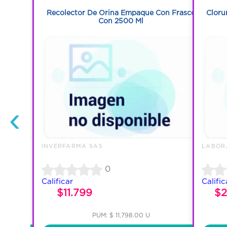
Recolector De Orina Empaque Con Frasco
Cloru
Con 2500 Ml
‹
 L
INVERFARMA SAS
LABORA
0
Calificar
Calific
$11.799
$2
PUM: $ 11,798.00 U