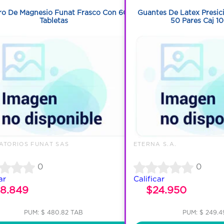
ro De Magnesio Funat Frasco Con 60
Guantes De Latex Presici
Tabletas
50 Pares Caj 10
TORIOS FUNAT SAS
ETERNA S.A.
0
0
ar
Calificar
8.849
$24.950
PUM: $ 480.82 TAB
PUM: $ 249.4