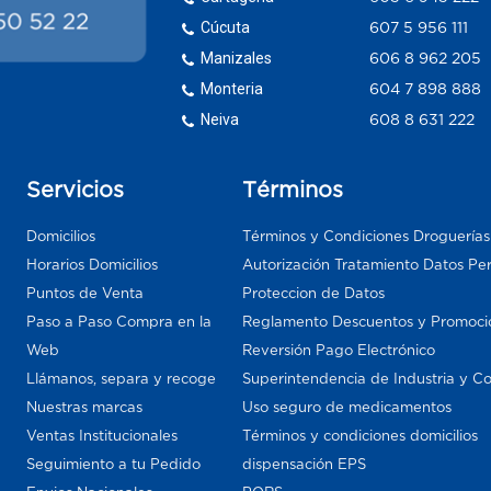
Cúcuta
607 5 956 111
Manizales
606 8 962 205
Monteria
604 7 898 888
Neiva
608 8 631 222
Servicios
Términos
Domicilios
Términos y Condiciones Droguería
Horarios Domicilios
Autorización Tratamiento Datos Pe
Puntos de Venta
Proteccion de Datos
Paso a Paso Compra en la
Reglamento Descuentos y Promoci
Web
Reversión Pago Electrónico
Llámanos, separa y recoge
Superintendencia de Industria y C
Nuestras marcas
Uso seguro de medicamentos
Ventas Institucionales
Términos y condiciones domicilios
Seguimiento a tu Pedido
dispensación EPS