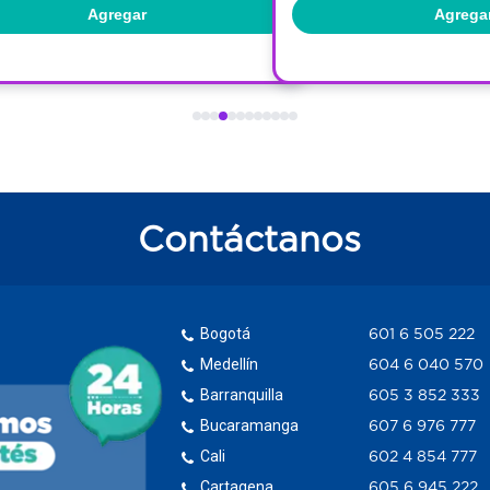
Agregar
Agregar
Contáctanos
Bogotá
601 6 505 222
Medellín
604 6 040 570
Barranquilla
605 3 852 333
Bucaramanga
607 6 976 777
Cali
602 4 854 777
Cartagena
605 6 945 222