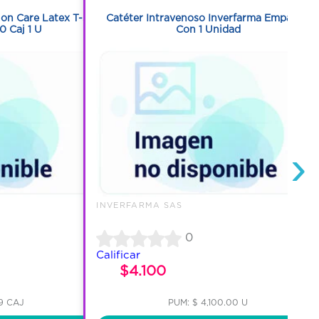
on Care Latex T-S
Catéter Intravenoso Inverfarma Empaque
0 Caj 1 U
Con 1 Unidad
›
INVERFARMA SAS
0
Calificar
$4.100
9 CAJ
PUM: $ 4,100.00 U