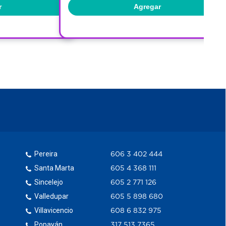
Agregar
Pereira
606 3 402 444
Santa Marta
605 4 368 111
Sincelejo
605 2 771 126
Valledupar
605 5 898 680
Villavicencio
608 6 832 975
Popayán
317 513 7365