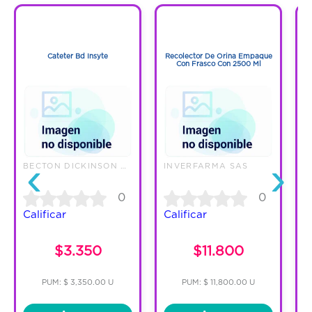
1
1
1
1
Cateter Bd Insyte
Recolector De Orina Empaque
Con Frasco Con 2500 Ml
‹
›
BECTON DICKINSON DE COLOMBIA L
INVERFARMA SAS
0
0
Calificar
Calificar
C
$3.350
$11.800
PUM: $ 3,350.00 U
PUM: $ 11,800.00 U