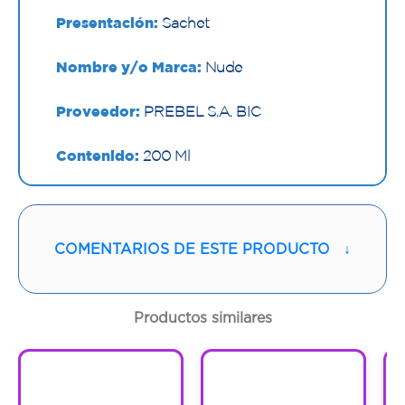
Presentación:
Sachet
Nombre y/o Marca:
Nude
Proveedor:
PREBEL S.A. BIC
Contenido:
200 Ml
Cantidad:
1 Sachet
Código:
1296728
COMENTARIOS DE ESTE PRODUCTO
↓
Productos similares
1
1
1
1