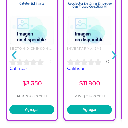
Cateter Bd Insyte
Recolector De Orina Empaque
Con Frasco Con 2500 Ml
‹
›
BECTON DICKINSON DE COLOMBIA L
INVERFARMA SAS
0
0
Calificar
Calificar
C
$3.350
$11.800
PUM: $ 3,350.00 U
PUM: $ 11,800.00 U
Agregar
Agregar