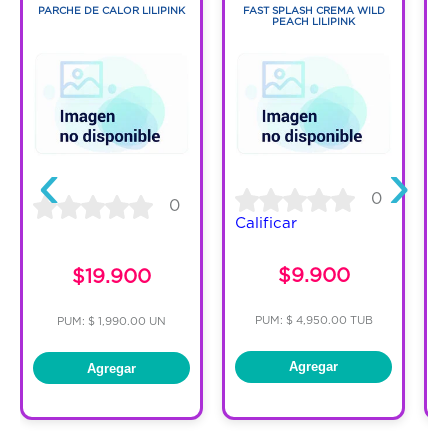
PARCHE DE CALOR LILIPINK
FAST SPLASH CREMA WILD
S
PEACH LILIPINK
‹
›
0
0
Calificar
C
$9.900
$19.900
PUM: $ 4,950.00 TUB
PUM: $ 1,990.00 UN
Agregar
Agregar