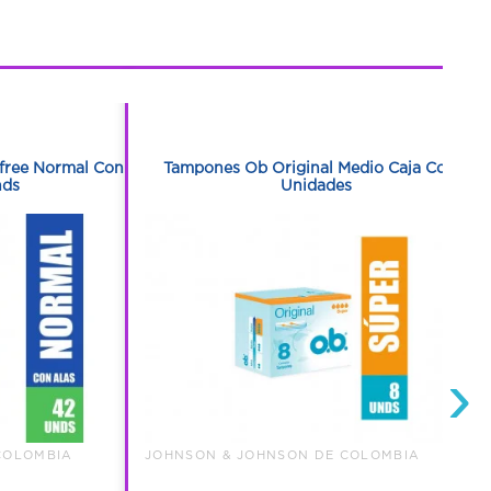
1
1
yfree Normal Con
Tampones Ob Original Medio Caja Con 8
nds
Unidades
›
COLOMBIA
JOHNSON & JOHNSON DE COLOMBIA