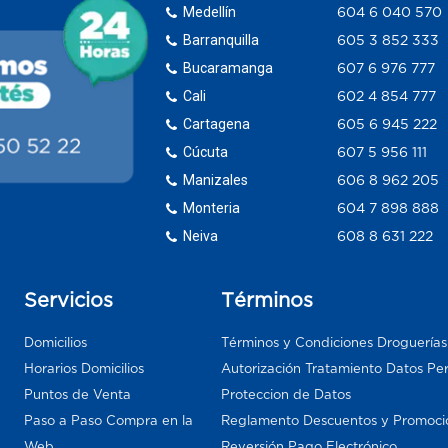
Medellín
604 6 040 570
Barranquilla
605 3 852 333
Bucaramanga
607 6 976 777
Cali
602 4 854 777
Cartagena
605 6 945 222
Cúcuta
607 5 956 111
Manizales
606 8 962 205
Monteria
604 7 898 888
Neiva
608 8 631 222
Servicios
Términos
Domicilios
Términos y Condiciones Droguería
Horarios Domicilios
Autorización Tratamiento Datos Pe
Puntos de Venta
Proteccion de Datos
Paso a Paso Compra en la
Reglamento Descuentos y Promoci
Web
Reversión Pago Electrónico