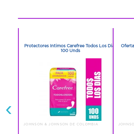
1
1
100 Unds
Protectores Intimos Carefree Todos Los Dias
Oferta
100 Unds
‹
IA
JOHNSON & JOHNSON DE COLOMBIA
JOHNSO