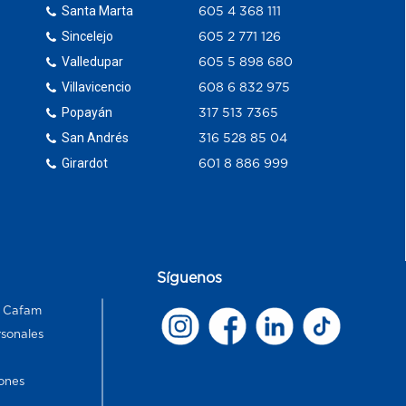
Santa Marta
605 4 368 111
Sincelejo
605 2 771 126
Valledupar
605 5 898 680
Villavicencio
608 6 832 975
Popayán
317 513 7365
San Andrés
316 528 85 04
Girardot
601 8 886 999
Síguenos
s Cafam
rsonales
ones