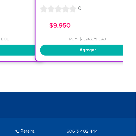
0
$9.950
7 BOL
PUM: $ 1,243.75 CAJ
Agregar
Pereira
606 3 402 444