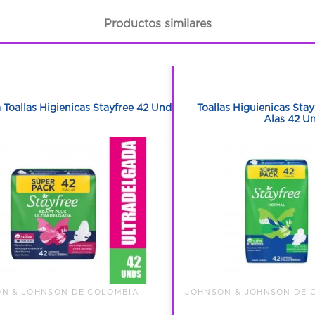
Productos similares
1
1
1
1
 Toallas Higienicas Stayfree 42 Unds
Toallas Higuienicas Sta
Alas 42 U
N & JOHNSON DE COLOMBIA
JOHNSON & JOHNSON DE 