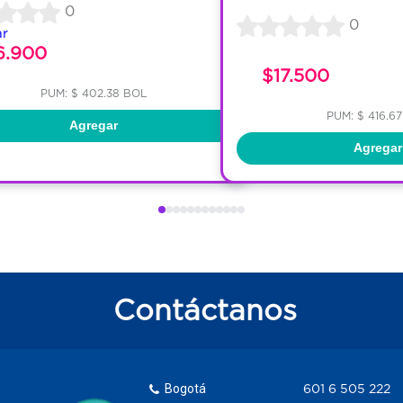
0
0
ar
6.900
$17.500
PUM: $ 402.38 BOL
PUM: $ 416.6
Agregar
Agregar
Contáctanos
Bogotá
601 6 505 222