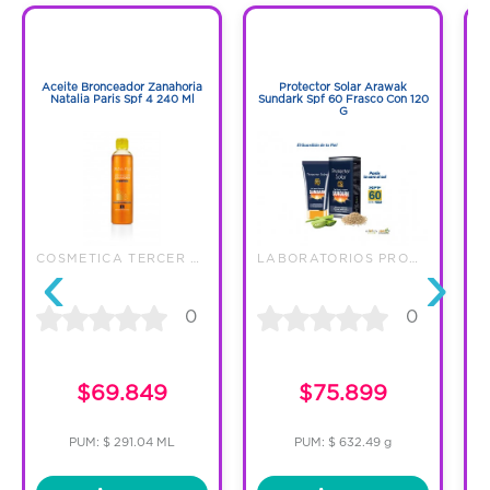
1
1
1
1
Aceite Bronceador Zanahoria
Protector Solar Arawak
Natalia Paris Spf 4 240 Ml
Sundark Spf 60 Frasco Con 120
G
‹
›
COSMETICA TERCER MILENIO SAS
LABORATORIOS PRONABELL S.A.S
S
0
0
$69.849
$75.899
PUM: $ 291.04 ML
PUM: $ 632.49 g