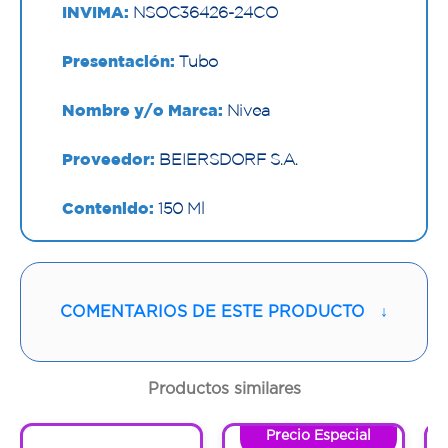
INVIMA:
NSOC36426-24CO
Presentación:
Tubo
Nombre y/o Marca:
Nivea
Proveedor:
BEIERSDORF S.A.
Contenido:
150 Ml
Cantidad:
1 Tubo
Código:
1299836
COMENTARIOS DE ESTE PRODUCTO
↓
Productos similares
Precio Especial