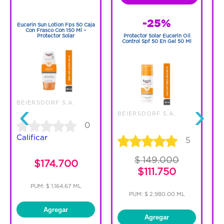
1
1
-25%
Eucerin Sun Lotion Fps 50 Caja
E
Con Frasco Con 150 Ml –
Protector Solar
Protector Solar Eucerin Oil
Control Spf 50 En Gel 50 Ml
‹
›
BEIERSDORF S.A.
B
BEIERSDORF S.A.
0
Calificar
C
5
$ 149.000
$174.700
$111.750
PUM: $ 1,164.67 ML
PUM: $ 2,980.00 ML
Agregar
Agregar