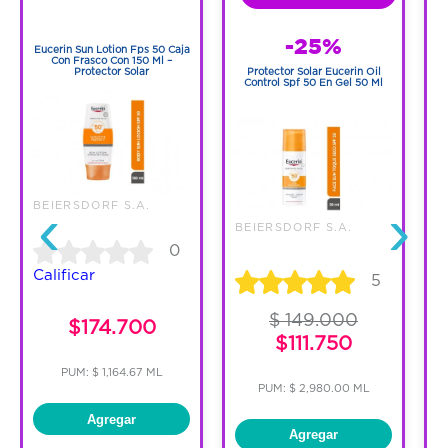
1
1
-25%
Eucerin Sun Lotion Fps 50 Caja
E
Con Frasco Con 150 Ml –
Protector Solar
Protector Solar Eucerin Oil
Control Spf 50 En Gel 50 Ml
‹
›
BEIERSDORF S.A.
B
BEIERSDORF S.A.
0
Calificar
C
5
$ 149.000
$174.700
$111.750
PUM: $ 1,164.67 ML
PUM: $ 2,980.00 ML
Agregar
Agregar