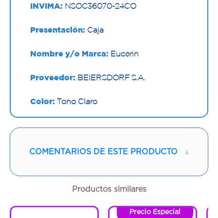
INVIMA:
NSOC36070-24CO
Presentación:
Caja
Nombre y/o Marca:
Eucerin
Proveedor:
BEIERSDORF S.A.
Color:
Tono Claro
Contenido:
50 Ml
Cantidad:
1 Frasco
COMENTARIOS DE ESTE PRODUCTO
↓
Código:
1300443
Productos similares
Precio Especial