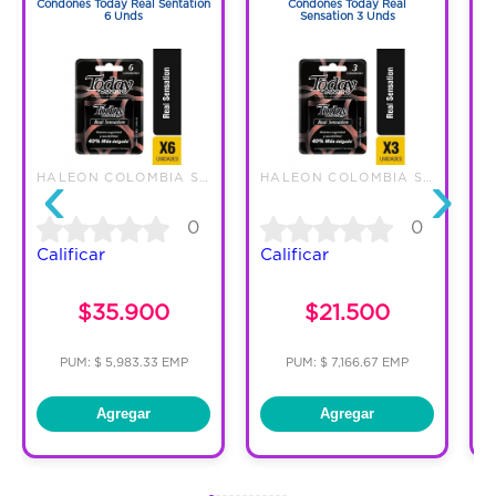
Condones Today Real Sentation
Condones Today Real
C
6 Unds
Sensation 3 Unds
‹
›
HALEON COLOMBIA SAS
HALEON COLOMBIA SAS
0
0
Calificar
Calificar
C
$35.900
$21.500
PUM: $ 5,983.33 EMP
PUM: $ 7,166.67 EMP
Agregar
Agregar