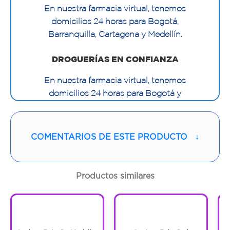
En nuestra farmacia virtual, tenemos
domicilios 24 horas para Bogotá,
Barranquilla, Cartagena y Medellín.
DROGUERÍAS EN CONFIANZA
En nuestra farmacia virtual, tenemos
domicilios 24 horas para Bogotá y
Medellín.
Características:
COMENTARIOS DE ESTE PRODUCTO
↓
Posee un lubricante especial por dentro y
por fuera para una mayor excitación en el
hombre y más estimulación para la mujer.
Productos similares
1
1
1
1