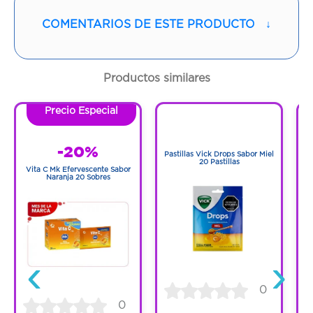
Cantidad:
60 Tabletas
COMENTARIOS DE ESTE PRODUCTO
↓
Código:
1271092
Productos similares
Precio Especial
1
1
-20%
Pastillas Vick Drops Sabor Miel
G
20 Pastillas
Vita C Mk Efervescente Sabor
Naranja 20 Sobres
‹
›
0
0