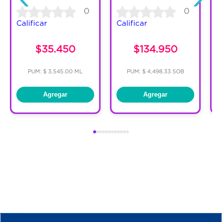
0
0
Calificar
Calificar
C
$35.450
$134.950
PUM: $ 3,545.00 ML
PUM: $ 4,498.33 SOB
Agregar
Agregar