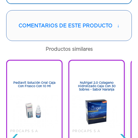
Cantidad:
50 Cápsulas
Código:
1286835
COMENTARIOS DE ESTE PRODUCTO
↓
Productos similares
1
1
1
1
Pediavit Solución Oral Caja
Nutrigel 2.0 Colageno
Con Frasco Con 10 Ml
Hidrolizado Caja Con 30
Sobres - Sabor Naranja
‹
›
PROCAPS S A
PROCAPS S A
P