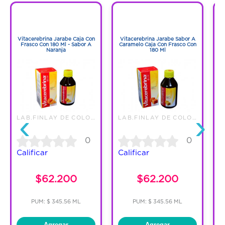
1
1
1
1
Vitacerebrina Jarabe Caja Con
Vitacerebrina Jarabe Sabor A
V
Frasco Con 180 Ml - Sabor A
Caramelo Caja Con Frasco Con
Li
Naranja
180 Ml
‹
›
LAB.FINLAY DE COLOMBIA S.A.S
LAB.FINLAY DE COLOMBIA S.A.S
0
0
Calificar
Calificar
C
$62.200
$62.200
PUM: $ 345.56 ML
PUM: $ 345.56 ML
Agregar
Agregar