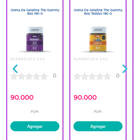
1
1
Goma De Gelatina The Gummy
Goma De Gelatina The Gummy
G
Box 180 G
Box Teddys 180 G
Bo
‹
›
SUPERFUDS SAS
SUPERFUDS SAS
S
0
0
90.000
90.000
PUM:
PUM:
Agregar
Agregar