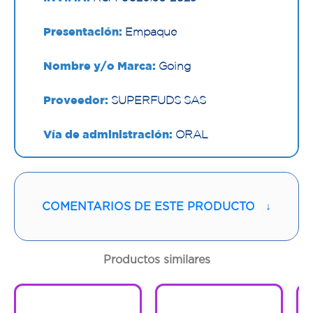
Presentación:
Empaque
Nombre y/o Marca:
Going
Proveedor:
SUPERFUDS SAS
Vía de administración:
ORAL
Contenido:
33 G
Cantidad:
1 Empaque
COMENTARIOS DE ESTE PRODUCTO
↓
Código:
1295494
Productos similares
1
1