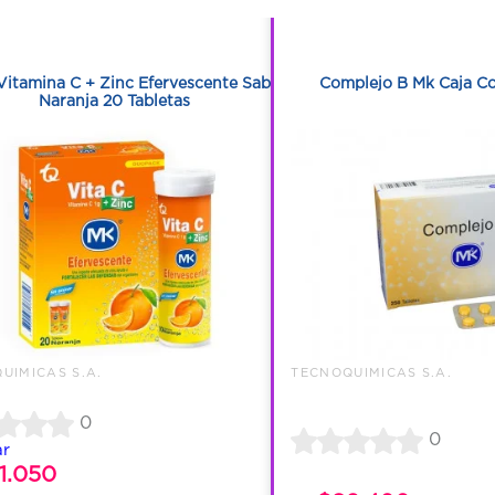
1
1
Vitamina C + Zinc Efervescente Sabor
Complejo B Mk Caja Co
Naranja 20 Tabletas
UIMICAS S.A.
TECNOQUIMICAS S.A.
0
0
ar
1.050