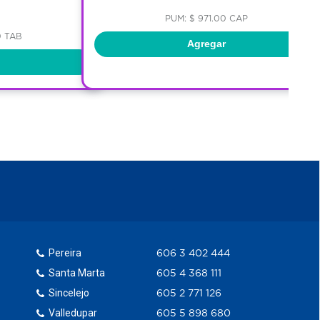
PUM: $ 971.00 CAP
0 TAB
Agregar
Pereira
606 3 402 444
Santa Marta
605 4 368 111
Sincelejo
605 2 771 126
Valledupar
605 5 898 680