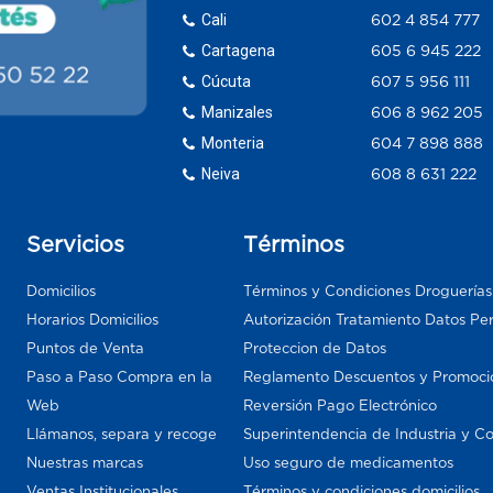
Cali
602 4 854 777
Cartagena
605 6 945 222
Cúcuta
607 5 956 111
Manizales
606 8 962 205
Monteria
604 7 898 888
Neiva
608 8 631 222
Servicios
Términos
Domicilios
Términos y Condiciones Droguería
Horarios Domicilios
Autorización Tratamiento Datos Pe
Puntos de Venta
Proteccion de Datos
Paso a Paso Compra en la
Reglamento Descuentos y Promoci
Web
Reversión Pago Electrónico
Llámanos, separa y recoge
Superintendencia de Industria y C
Nuestras marcas
Uso seguro de medicamentos
Ventas Institucionales
Términos y condiciones domicilios