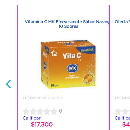
1
0 Capsulas
Vitamina C MK Efervescente Sabor Naranja
Oferta 
10 Sobres
‹
TECNOQUIMICAS S.A.
TECNOQ
0
Calificar
Calific
$17.300
$4