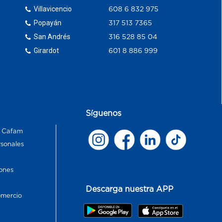
Villavicencio
608 6 832 975
Popayán
317 513 7365
San Andrés
316 528 85 04
Girardot
601 8 886 999
Síguenos
s Cafam
rsonales
ones
Descarga nuestra APP
omercio