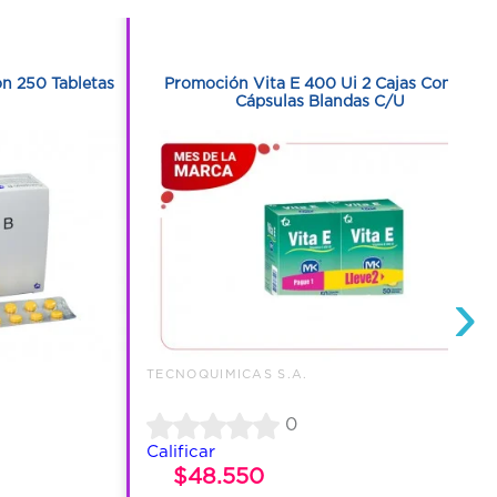
1
n 250 Tabletas
Promoción Vita E 400 Ui 2 Cajas Con 50
Cápsulas Blandas C/U
›
TECNOQUIMICAS S.A.
0
Calificar
$48.550