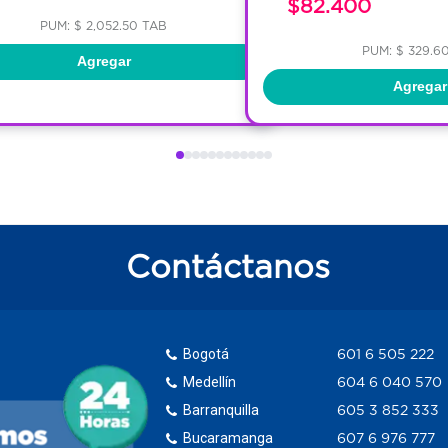
$82.400
PUM: $ 2,052.50 TAB
PUM: $ 329.6
Agregar
Agregar
Contáctanos
Bogotá
601 6 505 222
Medellín
604 6 040 570
Barranquilla
605 3 852 333
Bucaramanga
607 6 976 777