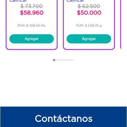
Calificar
Calificar
C
$ 73.700
$ 62.500
$58.960
$50.000
PUM: $ 368.50 ML
PUM: $ 208.33 g
Agregar
Agregar
Contáctanos