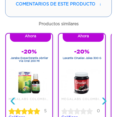
COMENTARIOS DE ESTE PRODUCTO
↓
Cantidad:
1 Frasco
Código:
1269475
Productos similares
Ahora
Ahora
-20%
-20%
Jarabe Expectorante Abrilar
Laxante Ciruelax Jalea 300 G
C
Vía Oral 200 Ml
‹
›
MEGALABS COLOMBIA SAS
MEGALABS COLOMBIA SAS
5
0