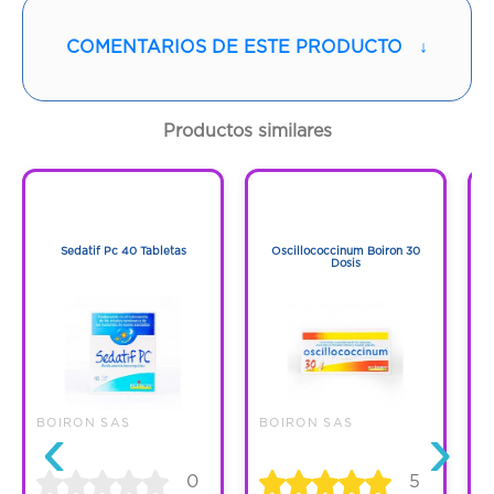
Cantidad:
1 Frasco
COMENTARIOS DE ESTE PRODUCTO
↓
Código:
1285440
Productos similares
1
1
1
1
Sedatif Pc 40 Tabletas
Oscillococcinum Boiron 30
O
Dosis
‹
›
BOIRON SAS
BOIRON SAS
B
0
5